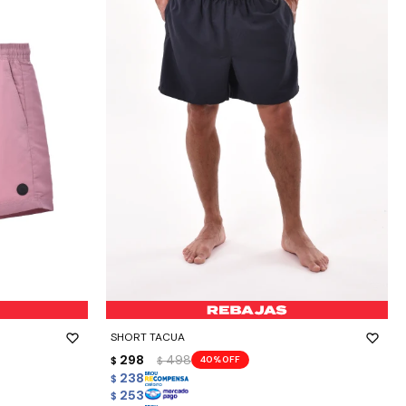
-
+
SHORT TACUA
298
498
40
$
$
238
$
253
$