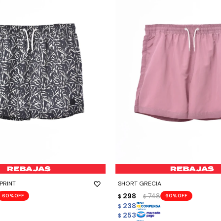
-
+
PRINT
SHORT GRECIA
298
748
60
60
$
$
238
$
253
$