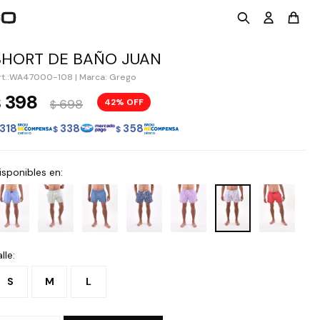
SHORT DE BAÑO JUAN
WA47000-108
|
Marca: Grego
398
$
698
42
$
318
338
358
$
$
isponibles en:
lle:
S
M
L