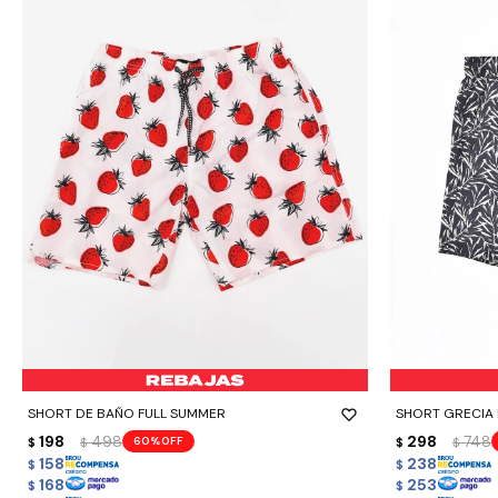
-
+
-
+
SHORT DE BAÑO FULL SUMMER
SHORT GRECIA 
198
498
298
748
60
$
$
$
$
158
238
$
$
168
253
$
$