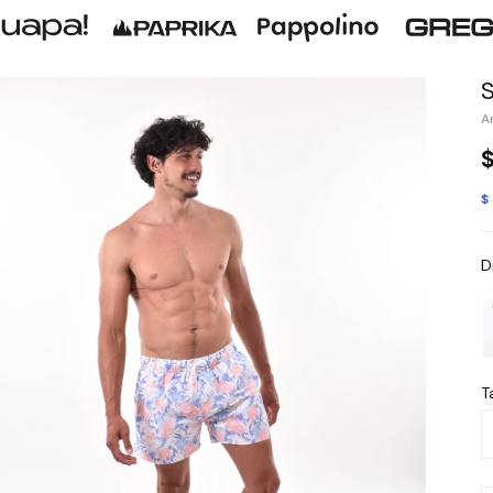
$
D
Ta