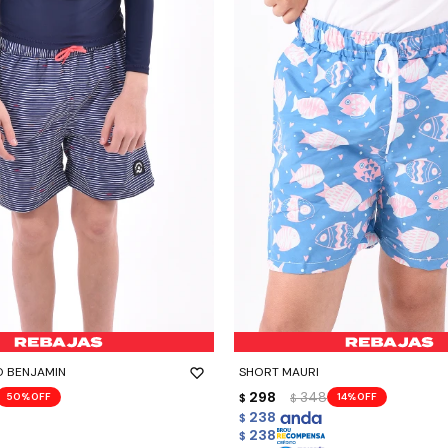
-
+
O BENJAMIN
SHORT MAURI
298
348
50
14
$
$
238
$
238
$