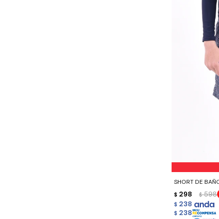
-
+
SHORT DE BAÑ
298
598
$
$
238
$
238
$