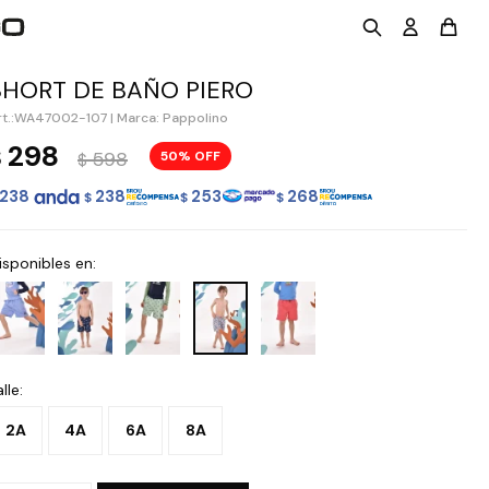
SHORT DE BAÑO PIERO
WA47002-107
|
Marca: Pappolino
298
$
598
50
$
238
238
253
268
$
$
$
isponibles en:
lle:
2A
4A
6A
8A