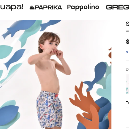
$
D
Ta