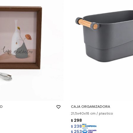
-
+
TO
CAJA ORGANIZADORA
21,5x40x18 cm / plastico
298
$
238
$
253
$