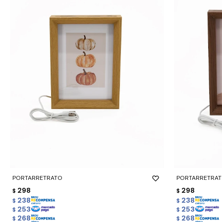
-
+
-
+
PORTARRETRATO
PORTARRETRA
298
298
$
$
238
238
$
$
253
253
$
$
268
268
$
$