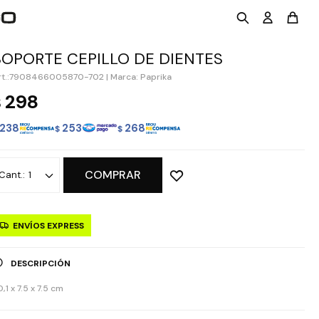
SOPORTE CEPILLO DE DIENTES
7908466005870-702
|
Marca: Paprika
298
$
238
253
268
$
$
COMPRAR
1
ENVÍOS EXPRESS
DESCRIPCIÓN
,1 x 7.5 x 7.5 cm