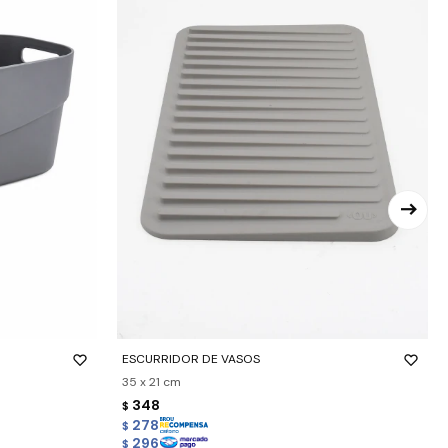
-
+
ESCURRIDOR DE VASOS
35 x 21 cm
348
$
278
$
296
$