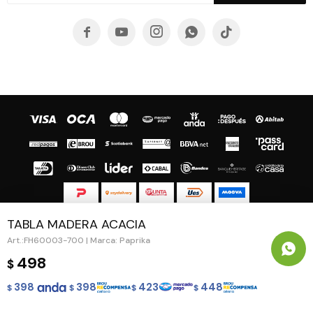





TABLA MADERA ACACIA
© Copyright 2026 / Guapa - Paprika
FH60003-700 | Marca: Paprika
498
$
398
398
423
448
$
$
$
$