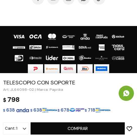
TELESCOPIO CON SOPORTE
© Copyright 2026 / Guapa - Paprika
JL64098-02 | Marca: Paprika
798
$
638
638
678
718
$
$
$
$
Fenicio
1
COMPRAR