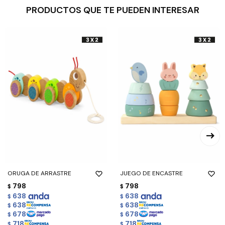
PRODUCTOS QUE TE PUEDEN INTERESAR
ORUGA DE ARRASTRE
JUEGO DE ENCASTRE
798
798
$
$
638
638
$
$
638
638
$
$
678
678
$
$
718
718
$
$