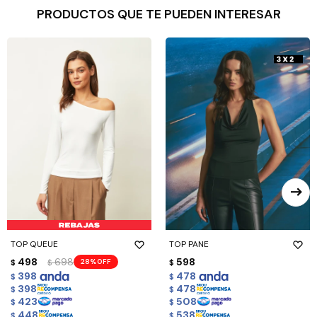
PRODUCTOS QUE TE PUEDEN INTERESAR
TOP QUEUE
TOP PANE
498
698
598
28
$
$
$
398
478
$
$
398
478
$
$
423
508
$
$
448
538
$
$