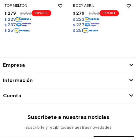
TOP MELTON
BODY ABRIL
279
698
279
798
60
65
$
$
$
$
223
223
$
$
237
237
$
$
251
251
$
$
Empresa
Información
Cuenta
Suscríbete a nuestras noticias
¡Suscribite y recibí todas nuestras novedades!