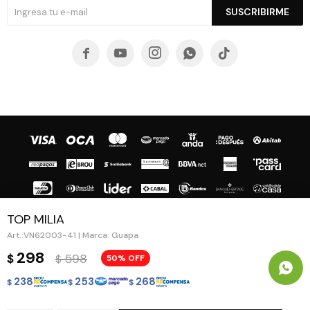
SUSCRIBIRME





TOP MILIA
VN62003-41 | Marca: Guapa
© Copyright 2026 / Guapa - Paprika
298
598
$
50
$
238
253
268
$
$
$