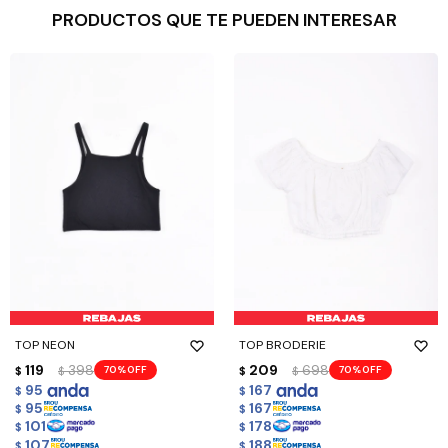
PRODUCTOS QUE TE PUEDEN INTERESAR
TOP NEON
TOP BRODERIE
119
398
209
698
70
70
$
$
$
$
95
167
$
$
95
167
$
$
101
178
$
$
107
188
$
$