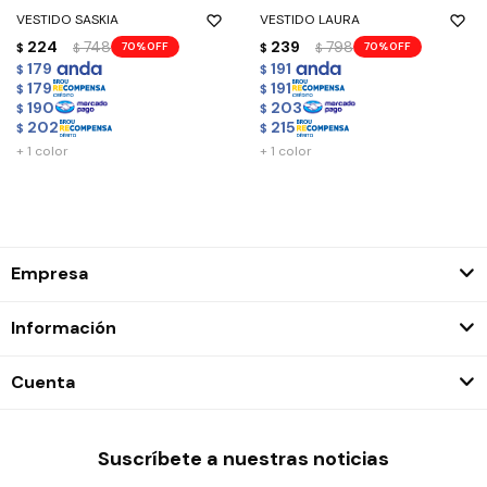
VESTIDO SASKIA
VESTIDO LAURA
224
748
239
798
70
70
$
$
$
$
179
191
$
$
179
191
$
$
190
203
$
$
202
215
$
$
+ 1 color
+ 1 color
Empresa
Información
Cuenta
Suscríbete a nuestras noticias