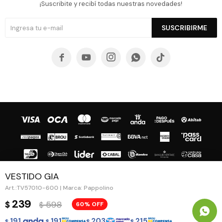
¡Suscribite y recibí todas nuestras novedades!
SUSCRIBIRME





VESTIDO GIA
TV57010-600 | Marca: Pappolino
© Copyright 2026 / Guapa - Paprika
239
598
$
60
$
191
191
203
215
$
$
$
$