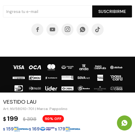
SUSCRIBIRME





VESTIDO LAU
NV58010-701 | Marca: Pappolino
© Copyright 2026 / Guapa - Paprika
199
398
$
50
$
159
169
179
$
$
$