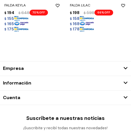
FALDA KEYLA
FALDA LILAC
194
648
198
598
70
66
$
$
$
$
155
158
$
$
165
168
$
$
175
178
$
$
Empresa
Información
Cuenta
Suscríbete a nuestras noticias
¡Suscribite y recibí todas nuestras novedades!