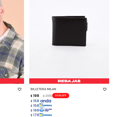
-
+
BILLETERA MILAN
198
398
50
$
$
158
$
158
$
168
$
178
$