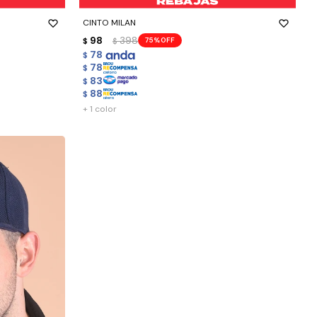
CINTO MILAN
98
398
75
$
$
78
$
78
$
83
$
88
$
+ 1 color