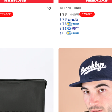
GORRO TOKIO
98
298
75
67
$
$
78
$
78
$
83
$
88
$