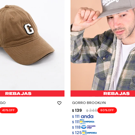
-
+
AGO
GORRO BROOKLYN
139
348
43
60
$
$
111
$
111
$
118
$
125
$