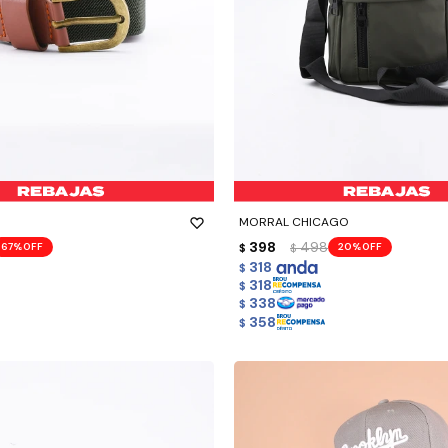
-
+
MORRAL CHICAGO
398
498
67
20
$
$
318
$
318
$
338
$
358
$