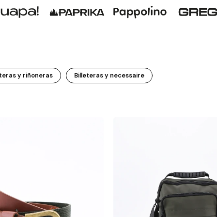
teras y riñoneras
Billeteras y necessaire