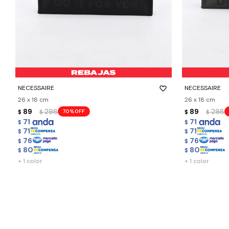
-
+
-
+
NECESSAIRE
NECESSAIRE
26 x 18 cm
26 x 18 cm
89
298
89
298
70
$
$
$
$
71
71
$
$
71
71
$
$
76
76
$
$
80
80
$
$
+ 1 color
+ 1 color