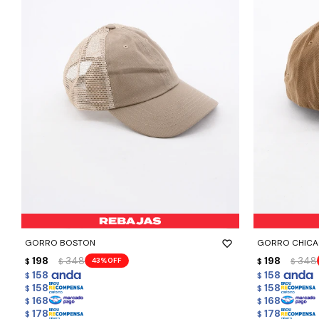
-
+
-
+
GORRO BOSTON
GORRO CHIC
198
348
198
348
43
$
$
$
$
158
158
$
$
158
158
$
$
168
168
$
$
178
178
$
$