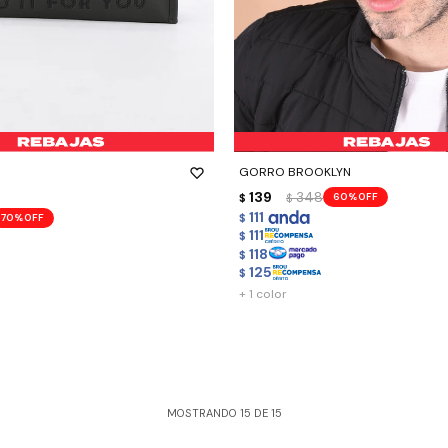
-
+
GORRO BROOKLYN
139
348
60
$
$
111
70
$
111
$
118
$
125
$
+ 1 color
MOSTRANDO
15
DE
15