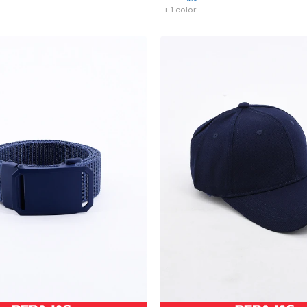
+ 1 color
-
+