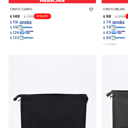
CINTO CAIRO
CINTO MILAN
148
798
98
398
81
$
$
$
$
118
78
$
$
118
78
$
$
126
83
$
$
133
88
$
$
+ 1 color