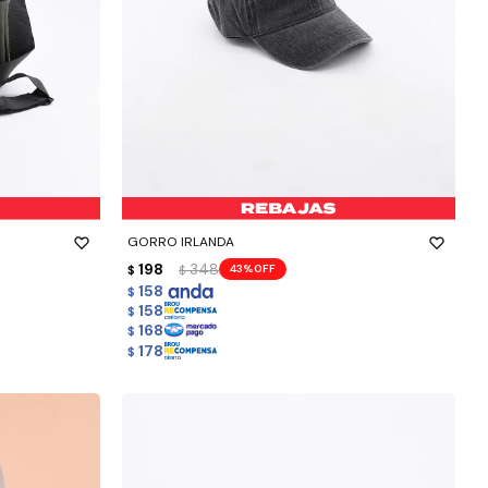
-
+
GORRO IRLANDA
198
348
43
$
$
158
$
158
$
168
$
178
$