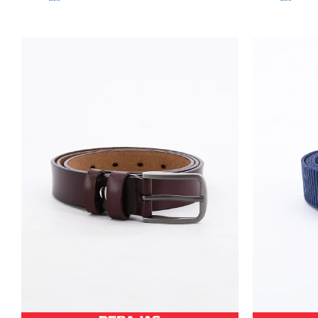
-
+
-
+