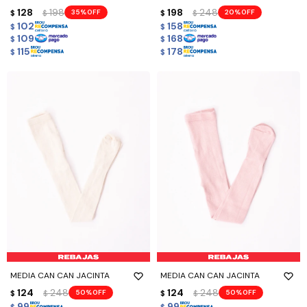
128
198
198
248
35
20
$
$
$
$
102
158
$
$
109
168
$
$
115
178
$
$
MEDIA CAN CAN JACINTA
MEDIA CAN CAN JACINTA
124
248
124
248
50
50
$
$
$
$
99
99