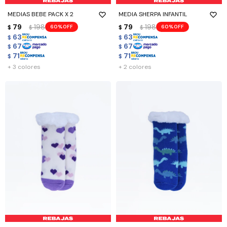
MEDIAS BEBE PACK X 2
MEDIA SHERPA INFANTIL
79
198
79
198
60
60
$
$
$
$
63
63
$
$
67
67
$
$
71
71
$
$
+ 3 colores
+ 2 colores