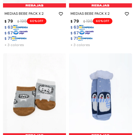
MEDIAS BEBE PACK X 2
MEDIAS BEBE PACK X 2
79
198
79
198
60
60
$
$
$
$
63
63
$
$
67
67
$
$
71
71
$
$
+ 3 colores
+ 3 colores