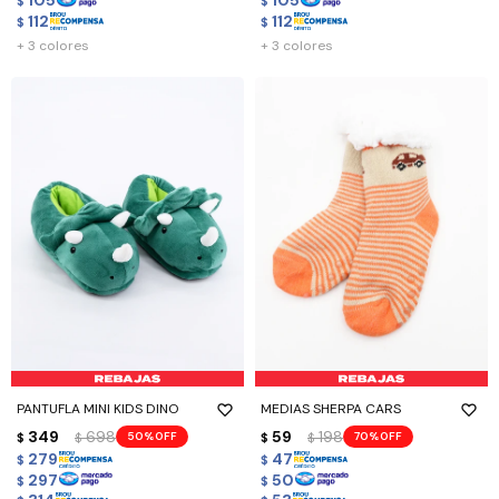
105
105
$
$
112
112
$
$
+ 3 colores
+ 3 colores
PANTUFLA MINI KIDS DINO
MEDIAS SHERPA CARS
349
698
59
198
50
70
$
$
$
$
279
47
$
$
297
50
$
$