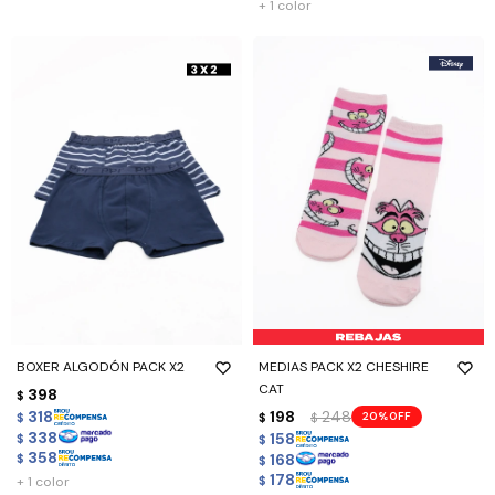
+ 1 color
BOXER ALGODÓN PACK X2
MEDIAS PACK X2 CHESHIRE
CAT
398
$
318
198
248
20
$
$
$
338
158
$
$
358
168
$
$
178
+ 1 color
$