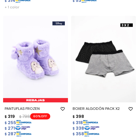
314
53
$
$
+ 1 color
PANTUFLAS FROZEN
BOXER ALGODÓN PACK X2
319
798
398
60
$
$
$
255
318
$
$
271
338
$
$
287
358
$
$