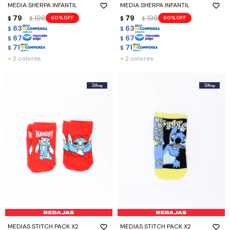
MEDIA SHERPA INFANTIL
MEDIA SHERPA INFANTIL
79
198
79
198
60
60
$
$
$
$
63
63
$
$
67
67
$
$
71
71
$
$
+ 2 colores
+ 2 colores
MEDIAS STITCH PACK X2
MEDIAS STITCH PACK X2