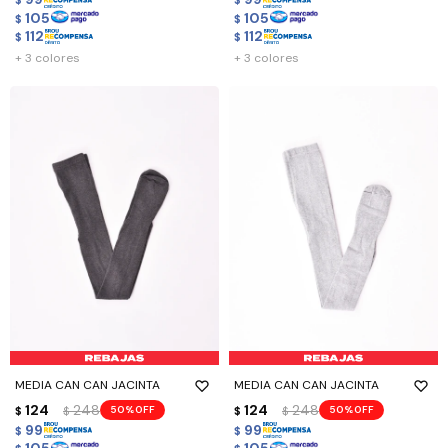
$
$
105
105
$
$
112
112
$
$
+ 3 colores
+ 3 colores
MEDIA CAN CAN JACINTA
MEDIA CAN CAN JACINTA
124
248
124
248
50
50
$
$
$
$
99
99
$
$