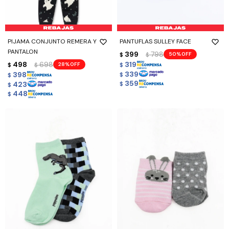
PIJAMA CONJUNTO REMERA Y
PANTUFLAS SULLEY FACE
PANTALON
399
798
50
$
$
498
698
319
28
$
$
$
339
398
$
$
359
423
$
$
448
$