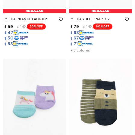
MEDIA INFANTIL PACK X 2
MEDIAS BEBE PACK X 2
59
198
79
198
70
60
$
$
$
$
47
63
$
$
50
67
$
$
53
71
$
$
+ 3 colores