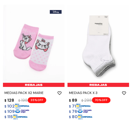
MEDIAS PACK X2 MARIE
MEDIAS PACK X 3
128
198
89
298
35
70
$
$
$
$
102
71
$
$
109
76
$
$
115
80
$
$