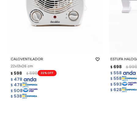
-
+
-
+
CALOVENTILADOR
ESTUFA HALO
22x13x26 cm
698
99
$
$
558
598
898
33
$
$
$
558
478
$
$
593
478
$
$
628
508
$
$
538
$
TÉRMINOS Y CONDICIONES
CONTACTO
MI CUENTA