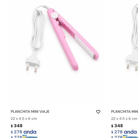
-
+
-
+
PLANCHITA MINI VIAJE
PLANCHITA MIN
22 x 4.5 x 6 cm
22 x 4.5 x 6 cm
348
348
$
$
278
278
$
$
278
278
$
$