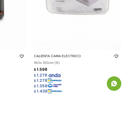
-
+
CALIENTA CAMA ELECTRICO
160x 130cm (6)
1.598
$
1.278
$
1.278
$
1.358
$
1.438
$