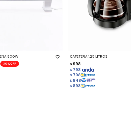
-
+
GENA 800W
CAFETERA 1,25 LITROS
8
998
30
$
798
$
798
$
848
$
898
$