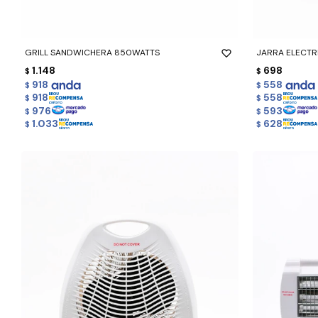
-
+
-
+
GRILL SANDWICHERA 850WATTS
JARRA ELECTR
1.148
698
$
$
918
558
$
$
918
558
$
$
976
593
$
$
1.033
628
$
$