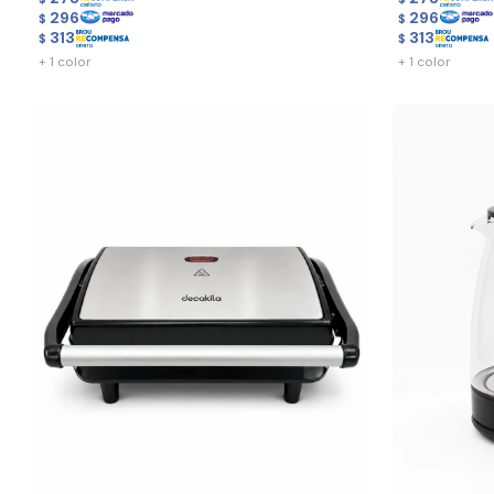
296
296
$
$
313
313
$
$
+ 1 color
+ 1 color