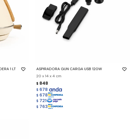
-
+
ERA 1 LT
ASPIRADORA GUN CARGA USB 120W
20 x 14 x 4 cm
848
$
678
$
678
$
721
$
763
$