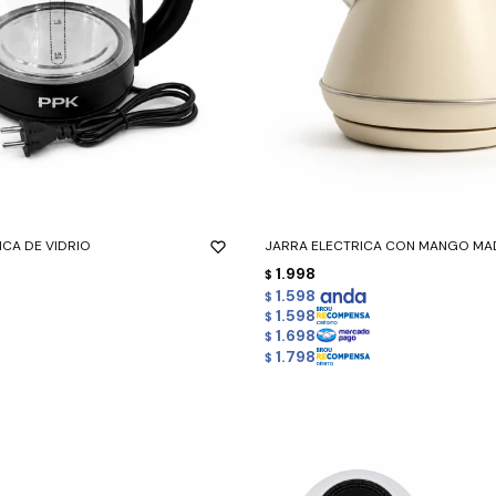
-
+
ICA DE VIDRIO
JARRA ELECTRICA CON MANGO MAD
1.998
$
1.598
$
1.598
$
1.698
$
1.798
$