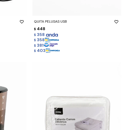
-
+
QUITA PELUSAS USB
448
$
358
$
358
$
381
$
403
$