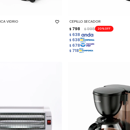
-
+
ICA VIDRIO
CEPILLO SECADOR
798
998
20
$
$
638
$
638
$
678
$
718
$