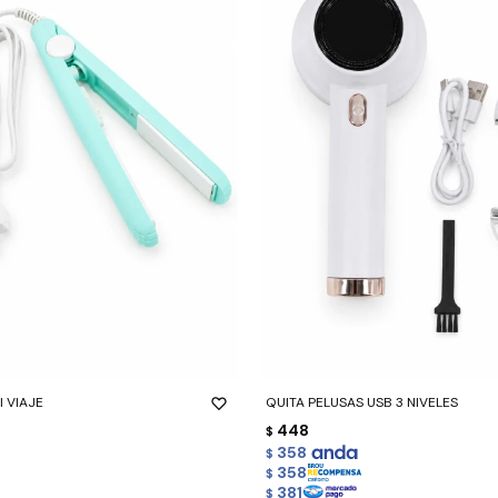
-
+
I VIAJE
QUITA PELUSAS USB 3 NIVELES
448
$
358
$
358
$
381
$