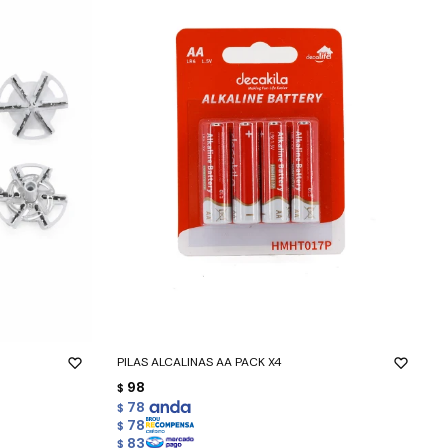
-
+
PILAS ALCALINAS AA PACK X4
98
$
78
$
78
$
83
$