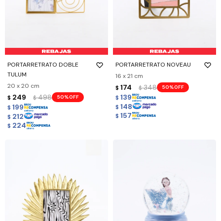
PORTARRETRATO DOBLE
PORTARRETRATO NOVEAU
TULUM
16 x 21 cm
20 x 20 cm
174
348
50
$
$
249
498
139
50
$
$
$
148
199
$
$
157
212
$
$
224
$