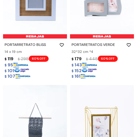
PORTARRETRATO BLISS
PORTARETRATOS VERDE
14 x 19 cm
32*32 cm *4
119
298
179
448
60
60
$
$
$
$
95
143
$
$
101
152
$
$
107
161
$
$