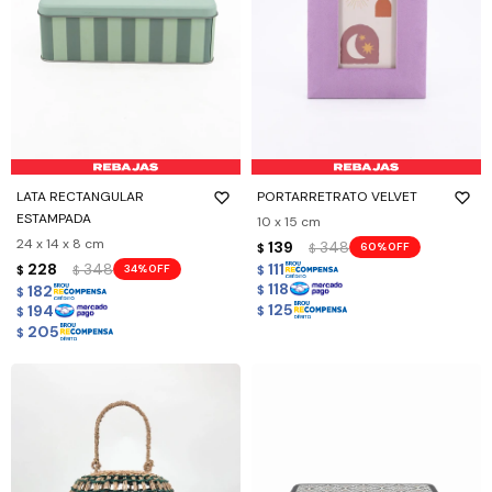
LATA RECTANGULAR
PORTARRETRATO VELVET
ESTAMPADA
10 x 15 cm
24 x 14 x 8 cm
139
348
60
$
$
228
348
111
34
$
$
$
118
182
$
$
125
194
$
$
205
$