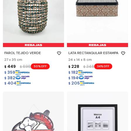
FAROL TEJIDO VERDE
LATA RECTANGULAR ESTAMPA
27 x 35 cm
24 x 14 x 8 cm
449
898
228
348
50
34
$
$
$
$
359
182
$
$
382
194
$
$
404
205
$
$