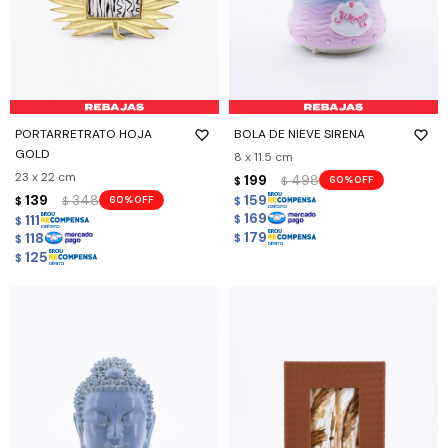
PORTARRETRATO HOJA
BOLA DE NIEVE SIRENA
GOLD
8 x 11.5 cm
23 x 22 cm
199
498
60
$
$
139
348
159
60
$
$
$
169
111
$
$
179
118
$
$
125
$