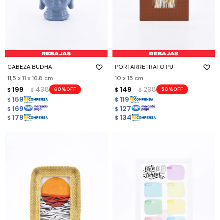
CABEZA BUDHA
PORTARRETRATO PU
11,5 x 11 x 16,8 cm
10 x 15 cm
199
498
149
298
60
50
$
$
$
$
159
119
$
$
169
127
$
$
179
134
$
$