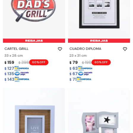
CARTEL GRILL
CUADRO DIPLOMA
33 x 28 cm
23 x 31 cm
159
398
79
198
60
60
$
$
$
$
127
63
$
$
135
67
$
$
143
71
$
$