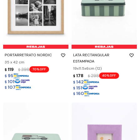
PORTARRETRATO NORDIC
LATA RECTANGULAR
ESTAMPADA
35 x 42 cm
19x11.5x6cm (12)
119
398
70
$
$
95
178
298
40
$
$
$
101
142
$
$
107
151
$
$
160
$