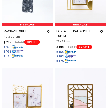
MACRAME GREY
PORTARRETRATO SIMPLE
TULUM
40 x 50 cm
17 x 22 cm
199
498
60
$
$
159
199
398
50
$
$
$
169
159
$
$
179
169
$
$
179
$