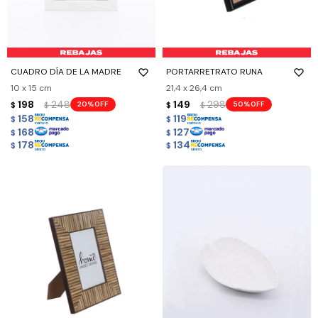
CUADRO DÍA DE LA MADRE
PORTARRETRATO RUNA
10 x 15 cm
21,4 x 26,4 cm
198
248
149
298
20
50
$
$
$
$
158
119
$
$
168
127
$
$
178
134
$
$