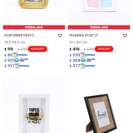
PORTARRETRATO
PIZARRA POST IT
19,5*14,5 cm
21 x 30 cm
119
298
419
698
60
39
$
$
$
$
95
335
$
$
101
356
$
$
107
377
$
$