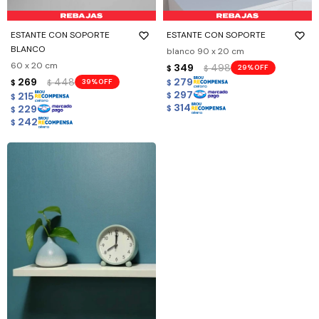
ESTANTE CON SOPORTE
ESTANTE CON SOPORTE
BLANCO
blanco 90 x 20 cm
60 x 20 cm
349
498
29
$
$
269
448
279
39
$
$
$
297
215
$
$
314
229
$
$
242
$