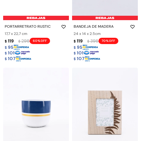
PORTARRETRATO RUSTIC
BANDEJA DE MADERA
17,7 x 22,7 cm
24 x 14 x 2.5cm
119
298
119
398
60
70
$
$
$
$
95
95
$
$
101
101
$
$
107
107
$
$