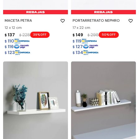
MACETA PETRA
PORTARRETRATO NEPHRO
12 x 12 cm
17 x 22 cm
137
228
149
298
39
50
$
$
$
$
110
119
$
$
116
127
$
$
123
134
$
$