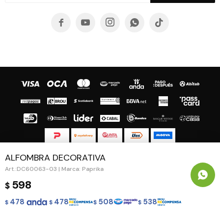





ALFOMBRA DECORATIVA
© Copyright 2026 / Guapa - Paprika
DC60063-03 | Marca: Paprika
598
$
478
478
508
538
$
$
$
$