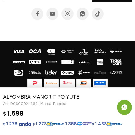





ALFOMBRA MANOR TIPO YUTE
© Copyright 2026 / Guapa - Paprika
DC60092-469 | Marca: Paprika
1.598
$
1.278
1.278
1.358
1.438
$
$
$
$