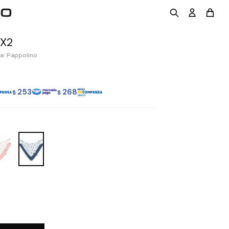
X2
a: Pappolino
253
268
$
$