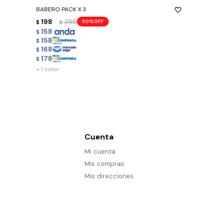
BABERO PACK X 3
198
398
50
$
$
158
$
158
$
168
$
178
$
+ 1 color
Cuenta
Mi cuenta
Mis compras
Mis direcciones