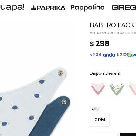
BABERO PACK 
KK64000-403
|
Marc
298
$
238
238
$
$
Disponibles en:
Talle:
00M