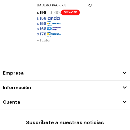
BABERO PACK X 3
198
398
50
$
$
158
$
158
$
168
$
178
$
+ 1 color
Empresa
Información
Cuenta
Suscríbete a nuestras noticias