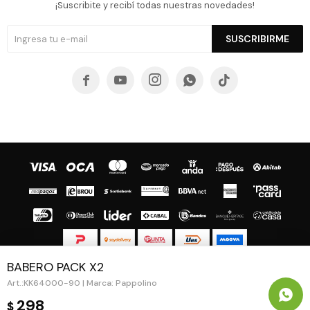
¡Suscribite y recibí todas nuestras novedades!
SUSCRIBIRME





BABERO PACK X2
© Copyright 2026 / Guapa - Paprika
KK64000-90 | Marca: Pappolino
298
$