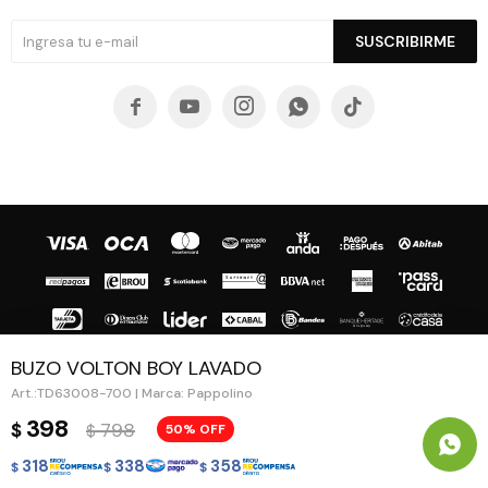
SUSCRIBIRME





BUZO VOLTON BOY LAVADO
TD63008-700 | Marca: Pappolino
© Copyright 2026 / Guapa - Paprika
398
798
$
50
$
318
338
358
$
$
$