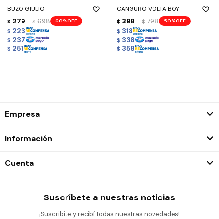
BUZO GIULIO
CANGURO VOLTA BOY
279
698
398
798
60
50
$
$
$
$
223
318
$
$
237
338
$
$
251
358
$
$
Empresa
Información
Cuenta
Suscríbete a nuestras noticias
¡Suscribite y recibí todas nuestras novedades!