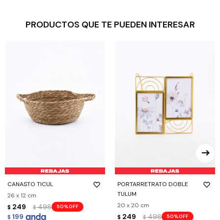
PRODUCTOS QUE TE PUEDEN INTERESAR
CANASTO TICUL
PORTARRETRATO DOBLE
TULUM
26 x 12 cm
20 x 20 cm
249
498
50
$
$
199
249
498
50
$
$
$