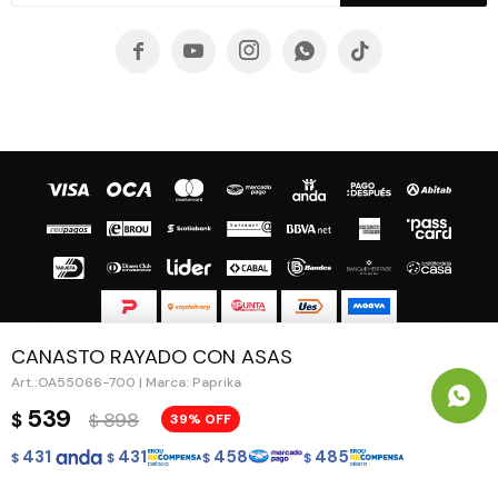





CANASTO RAYADO CON ASAS
© Copyright 2026 / Guapa - Paprika
OA55066-700 | Marca: Paprika
539
898
$
39
$
431
431
458
485
$
$
$
$