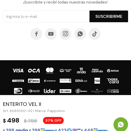
¡Suscribite y recibí todas nuestras novedades!
SUSCRIBIRME





ENTERITO VEL II
KU61000-02 | Marca: Pappolino
© Copyright 2026 / Guapa - Paprika
498
798
$
37
$
398
398
423
448
$
$
$
$