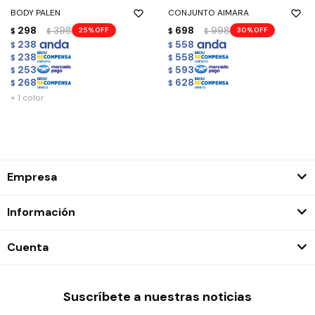
BODY PALEN
CONJUNTO AIMARA
298
398
698
998
25
30
$
$
$
$
238
558
$
$
238
558
$
$
253
593
$
$
268
628
$
$
+ 1 color
Empresa
Información
Cuenta
Suscríbete a nuestras noticias