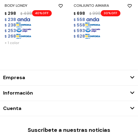
BODY LONDY
CONJUNTO AIMARA
298
498
698
998
40
30
$
$
$
$
238
558
$
$
238
558
$
$
253
593
$
$
268
628
$
$
+ 1 color
Empresa
Información
Cuenta
Suscríbete a nuestras noticias