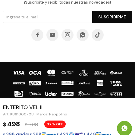
¡Suscribite y recibí todas nuestras novedades!
SUSCRIBIRME





ENTERITO VEL II
KU61000-08 | Marca: Pappolino
© Copyright 2026 / Guapa - Paprika
498
798
$
37
$
398
398
423
448
$
$
$
$