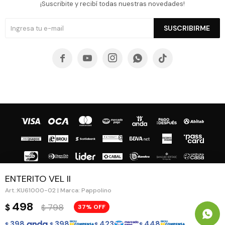
¡Suscribite y recibí todas nuestras novedades!
SUSCRIBIRME





ENTERITO VEL II
KU61000-02 | Marca: Pappolino
© Copyright 2026 / Guapa - Paprika
498
798
$
37
$
398
398
423
448
$
$
$
$