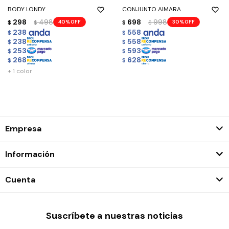
BODY LONDY
CONJUNTO AIMARA
298
498
698
998
40
30
$
$
$
$
238
558
$
$
238
558
$
$
253
593
$
$
268
628
$
$
+ 1 color
Empresa
Información
Cuenta
Suscríbete a nuestras noticias