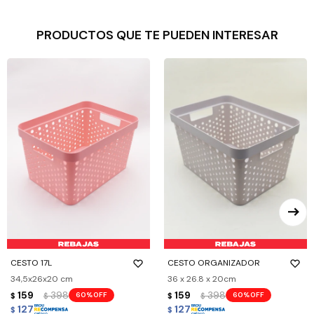
PRODUCTOS QUE TE PUEDEN INTERESAR
CESTO 17L
CESTO ORGANIZADOR
34,5x26x20 cm
36 x 26.8 x 20cm
159
398
159
398
60
60
$
$
$
$
127
127
$
$