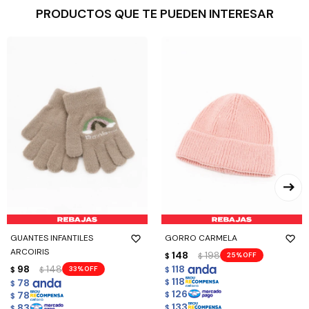
PRODUCTOS QUE TE PUEDEN INTERESAR
GUANTES INFANTILES
GORRO CARMELA
ARCOIRIS
148
198
25
$
$
98
148
118
33
$
$
$
118
78
$
$
126
78
$
$
133
83
$
$