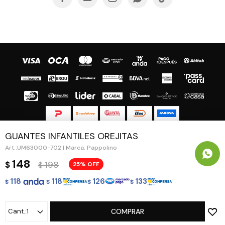
GUANTES INFANTILES OREJITAS
© Copyright 2026 / Guapa - Paprika
UM63000-702 | Marca: Pappolino
148
198
$
25
$
118
118
126
133
$
$
$
$
Fenicio
1
COMPRAR