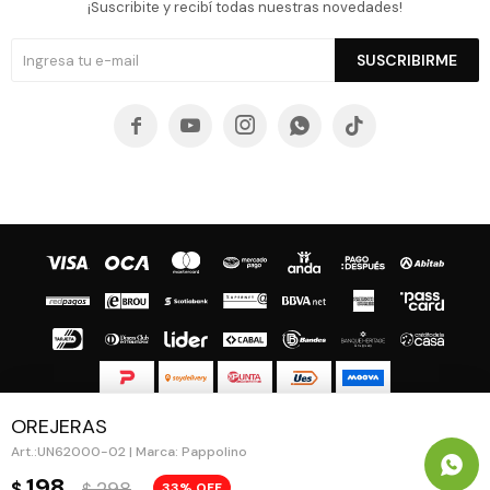
¡Suscribite y recibí todas nuestras novedades!
SUSCRIBIRME





OREJERAS
© Copyright 2026 / Guapa - Paprika
UN62000-02 | Marca: Pappolino
198
298
$
33