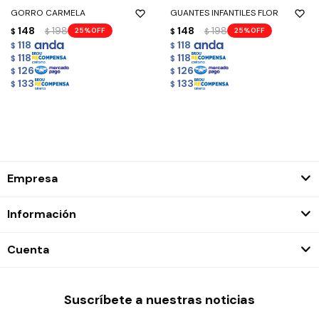
GORRO CARMELA
GUANTES INFANTILES FLOR
148
198
148
198
25
25
$
$
$
$
118
118
$
$
118
118
$
$
126
126
$
$
133
133
$
$
Empresa
Información
Cuenta
Suscríbete a nuestras noticias