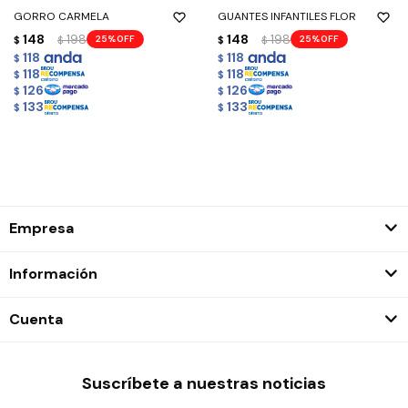
GORRO CARMELA
GUANTES INFANTILES FLOR
148
198
148
198
25
25
$
$
$
$
118
118
$
$
118
118
$
$
126
126
$
$
133
133
$
$
Empresa
Información
Cuenta
Suscríbete a nuestras noticias