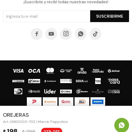
¡Suscribite y recibí todas nuestras novedades!
SUSCRIBIRME





OREJERAS
© Copyright 2026 / Guapa - Paprika
UN62000-702 | Marca: Pappolino
198
298
$
33