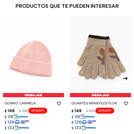
PRODUCTOS QUE TE PUEDEN INTERESAR
GORRO CARMELA
GUANTES INFANTILES FLOR
148
198
148
198
25
25
$
$
$
$
118
118
$
$
126
126
$
$
133
133
$
$