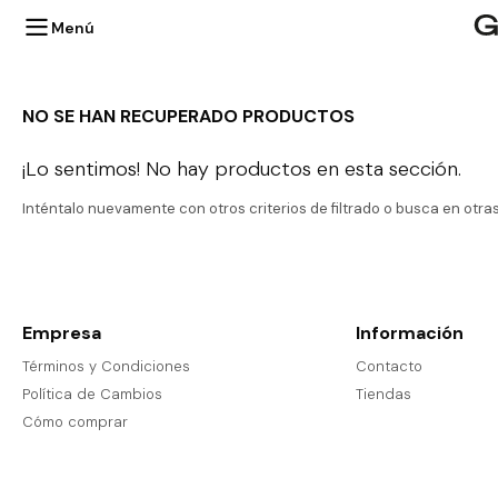
Menú
NO SE HAN RECUPERADO PRODUCTOS
¡Lo sentimos! No hay productos en esta sección.
Inténtalo nuevamente con otros criterios de filtrado o busca en otr
VER TODO
Empresa
Información
ABRIGOS
VER TODO
Términos y Condiciones
CAMISAS Y BLUSAS
Contacto
PAREOS
VER TODO
Política de Cambios
Tiendas
TEJIDOS
BIJOU
Cómo comprar
BOTAS
REMERAS
VER TODO
LENTES
SANDALIAS
JEANS
MEDIAS
GORROS Y SOMBREROS
ZAPATILLAS