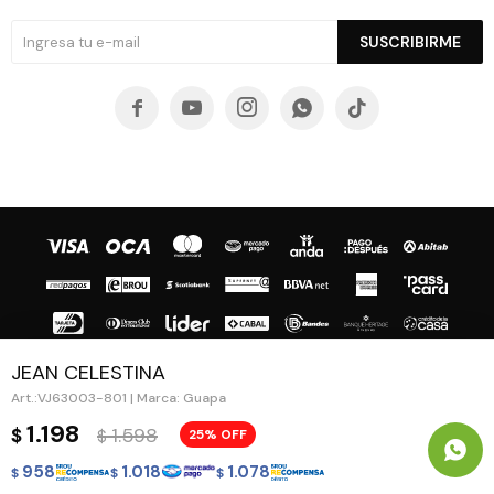
SUSCRIBIRME





JEAN CELESTINA
VJ63003-801 | Marca: Guapa
© Copyright 2026 / Guapa - Paprika
1.198
1.598
$
25
$
958
1.018
1.078
$
$
$