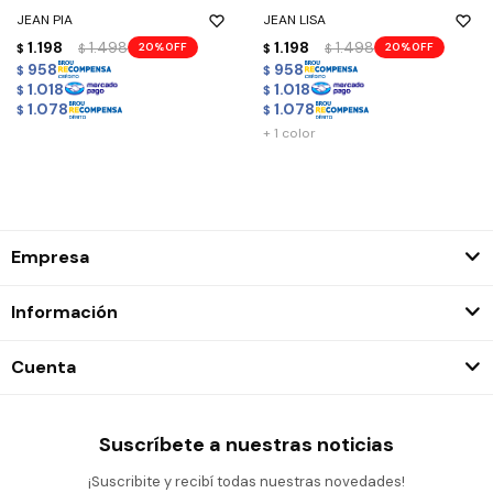
JEAN PIA
JEAN LISA
1.198
1.498
1.198
1.498
20
20
$
$
$
$
958
958
$
$
1.018
1.018
$
$
1.078
1.078
$
$
+ 1 color
Empresa
Información
Cuenta
Suscríbete a nuestras noticias
¡Suscribite y recibí todas nuestras novedades!