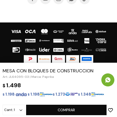
MESA CON BLOQUES DE CONSTRUCCION
© Copyright 2026 / Guapa - Paprika
JL64095-03 | Marca: Paprika
1.498
$
1.198
1.198
1.273
1.348
$
$
$
$
Fenicio
1
COMPRAR