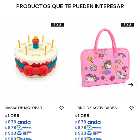
PRODUCTOS QUE TE PUEDEN INTERESAR
MASAS DE MOLDEAR
LIBRO DE ACTIVIDADES
1.098
1.098
$
$
878
878
$
$
878
878
$
$
933
933
$
$
988
988
$
$