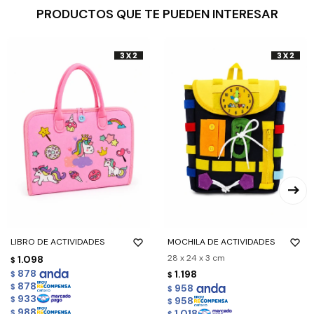
PRODUCTOS QUE TE PUEDEN INTERESAR
LIBRO DE ACTIVIDADES
MOCHILA DE ACTIVIDADES
28 x 24 x 3 cm
1.098
$
878
1.198
$
$
878
$
958
$
933
958
$
$
988
1.018
$