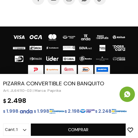
PIZARRA CONVERTIBLE CON BANQUITO
© Copyright 2026 / Guapa - Paprika
JL64110-03 | Marca: Paprika
2.498
$
1.998
1.998
2.198
2.248
$
$
$
$
Fenicio
1
COMPRAR