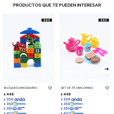
PRODUCTOS QUE TE PUEDEN INTERESAR
BLOQUES DINOSAURIO
SET DE TÉ UNICORNIO
448
448
$
$
358
358
$
$
358
358
$
$
381
381
$
$
403
403
$
$