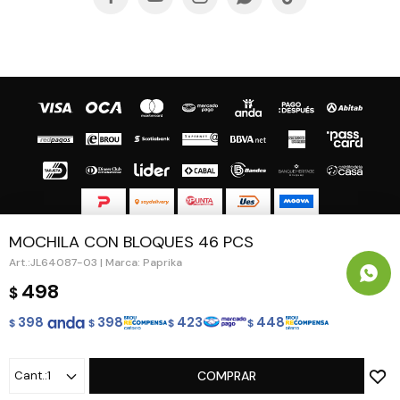
MOCHILA CON BLOQUES 46 PCS
© Copyright 2026 / Guapa - Paprika
JL64087-03 | Marca: Paprika
498
$
398
398
423
448
$
$
$
$
Fenicio
1
COMPRAR