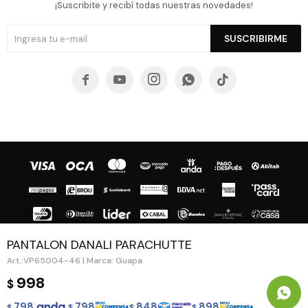
¡Suscribite y recibí todas nuestras novedades!
SUSCRIBIRME





PANTALON DANALI PARACHUTTE
VP65004-46 | Marca: Guapa
© Copyright 2026 / Guapa - Paprika
998
$
798
798
848
898
$
$
$
$