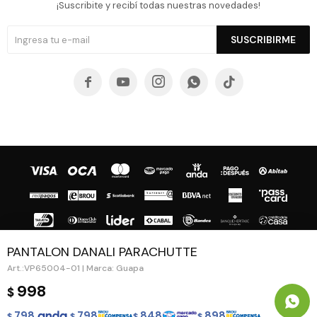
¡Suscribite y recibí todas nuestras novedades!
SUSCRIBIRME





PANTALON DANALI PARACHUTTE
VP65004-01 | Marca: Guapa
© Copyright 2026 / Guapa - Paprika
998
$
798
798
848
898
$
$
$
$