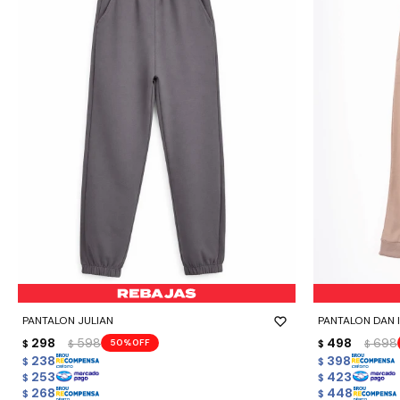
-
+
-
+
PANTALON JULIAN
PANTALON DAN I
298
598
498
698
50
$
$
$
$
238
398
$
$
253
423
$
$
268
448
$
$