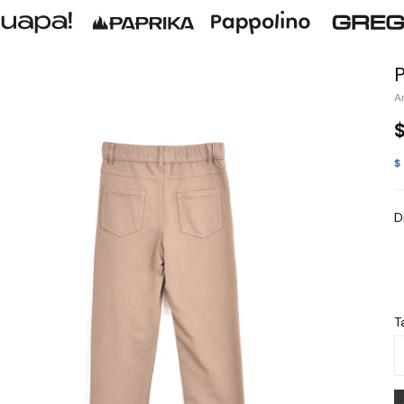
$
D
Ta