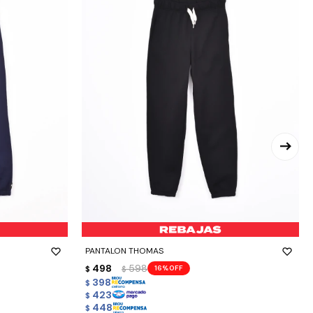
-
+
PANTALON THOMAS
498
598
16
$
$
398
$
423
$
448
$