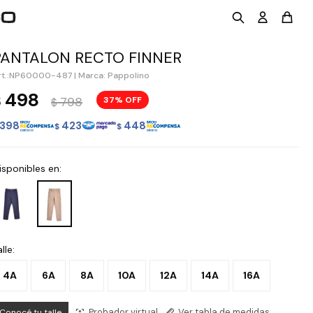
PANTALON RECTO FINNER
NP60000-487
|
Marca: Pappolino
498
$
798
37
$
398
423
448
$
$
isponibles en:
lle:
4A
6A
8A
10A
12A
14A
16A
Probador virtual
Ver tabla de medidas
Conocé tu talle