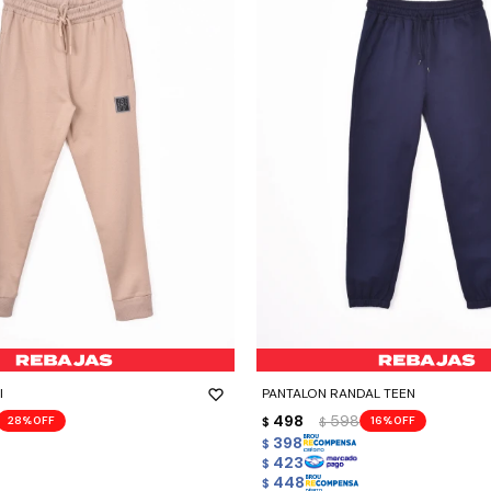
-
+
I
PANTALON RANDAL TEEN
498
598
28
16
$
$
398
$
423
$
448
$