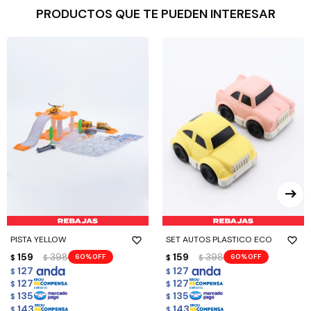
PRODUCTOS QUE TE PUEDEN INTERESAR
PISTA YELLOW
SET AUTOS PLASTICO ECO
159
398
159
398
60
60
$
$
$
$
127
127
$
$
127
127
$
$
135
135
$
$
143
143
$
$