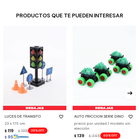
PRODUCTOS QUE TE PUEDEN INTERESAR
LUCES DE TRANSITO
AUTO FRICCION SERIE DINO
23 x 17.5 cm
precio por unidad / modelo sin
elección
119
198
39
$
$
139
348
60
$
$
95
$