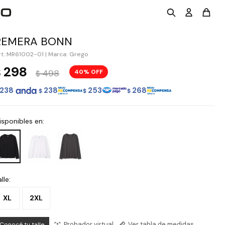
REMERA BONN
MR61002-01
|
Marca: Grego
298
$
498
40
$
238
238
253
268
$
$
$
isponibles en:
lle:
XL
2XL
Probador virtual
Ver tabla de medidas
Conocé tu talle