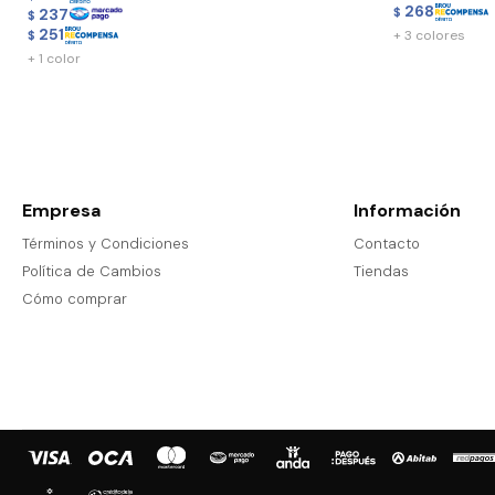
268
237
$
$
251
+ 3 colores
$
+ 1 color
Empresa
Información
Términos y Condiciones
Contacto
Política de Cambios
Tiendas
Cómo comprar