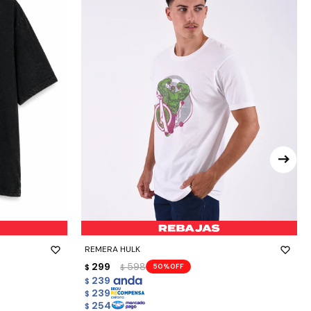
-
+
REMERA HULK
299
598
50
$
$
239
$
239
$
254
$