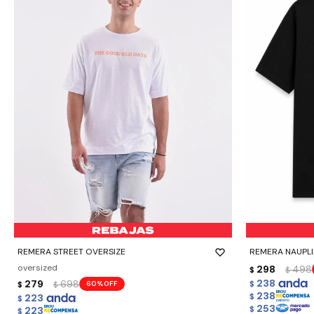
-
+
-
+
REMERA STREET OVERSIZE
REMERA NAUPLIA
oversized
298
498
$
$
238
279
698
60
$
$
$
238
223
$
$
253
223
$
$