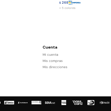
268
$
+ 5 colores
Cuenta
Mi cuenta
Mis compras
Mis direcciones