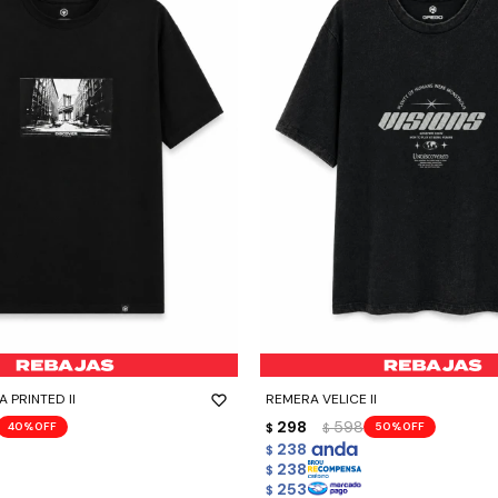
-
+
 PRINTED II
REMERA VELICE II
298
598
40
50
$
$
238
$
238
$
253
$