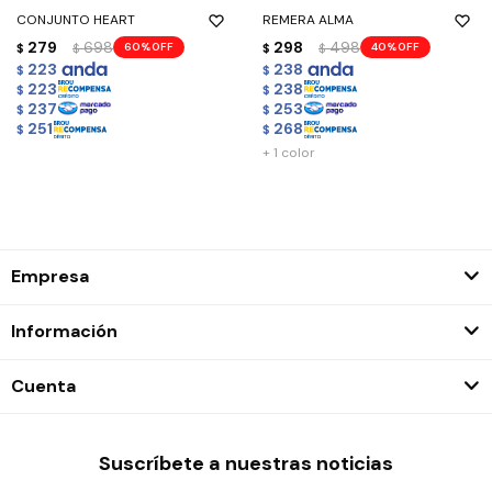
CONJUNTO HEART
REMERA ALMA
279
698
298
498
60
40
$
$
$
$
223
238
$
$
223
238
$
$
237
253
$
$
251
268
$
$
+ 1 color
Empresa
Información
Cuenta
Suscríbete a nuestras noticias