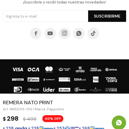
¡Suscribite y recibí todas nuestras novedades!
SUSCRIBIRME





REMERA NATO PRINT
NR62013-702 | Marca: Pappolino
© Copyright 2026 / Guapa - Paprika
298
498
$
40
$
238
238
253
268
$
$
$
$