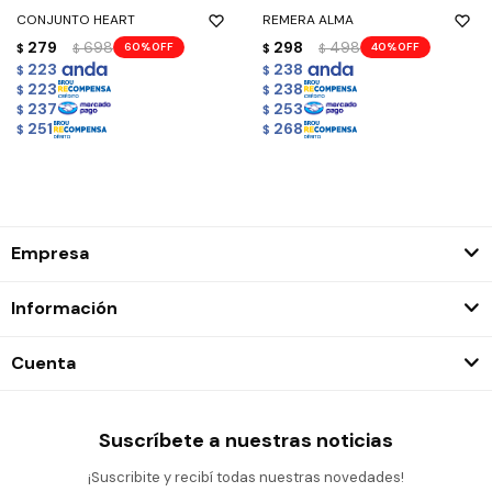
CONJUNTO HEART
REMERA ALMA
279
698
298
498
60
40
$
$
$
$
223
238
$
$
223
238
$
$
237
253
$
$
251
268
$
$
Empresa
Información
Cuenta
Suscríbete a nuestras noticias
¡Suscribite y recibí todas nuestras novedades!