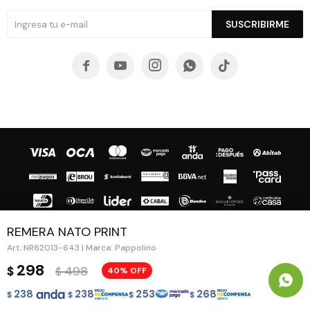
SUSCRIBIRME





REMERA NATO PRINT
NR62013-643 | Marca: Pappolino
© Copyright 2026 / Guapa - Paprika
298
498
$
40
$
238
238
253
268
$
$
$
$