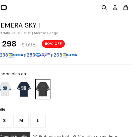
REMERA SKY II
MR62008-802
|
Marca: Grego
298
$
598
50
$
238
253
268
$
$
isponibles en:
lle:
S
M
L
Probador virtual
Ver tabla de medidas
Conocé tu talle