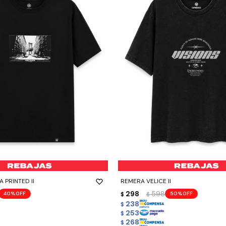
-
+
 PRINTED II
REMERA VELICE II
298
598
40
50
$
$
238
$
253
$
268
$