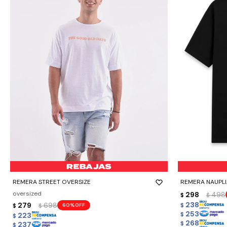
-
+
-
+
REMERA STREET OVERSIZE
REMERA NAUPLIA
oversized
298
498
$
$
238
279
698
60
$
$
$
253
223
$
$
268
237
$
$