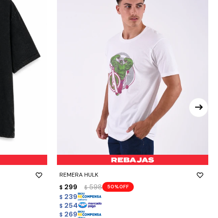
-
+
REMERA HULK
299
598
50
$
$
239
$
254
$
269
$