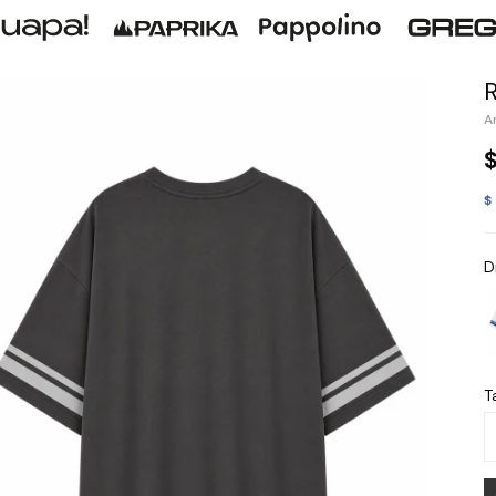
$
D
Ta