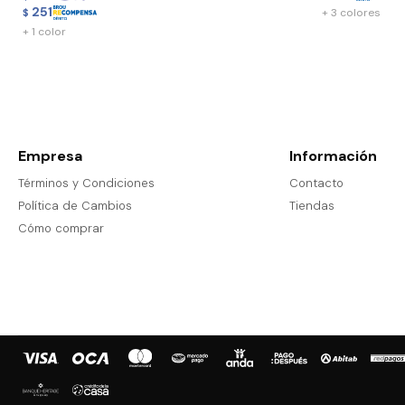
251
+ 3 colores
$
+ 1 color
Empresa
Información
Términos y Condiciones
Contacto
Política de Cambios
Tiendas
Cómo comprar