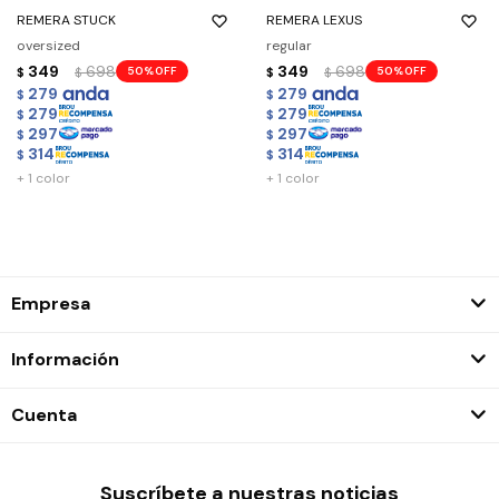
REMERA STUCK
REMERA LEXUS
oversized
regular
349
698
349
698
50
50
$
$
$
$
279
279
$
$
279
279
$
$
297
297
$
$
314
314
$
$
+ 1 color
+ 1 color
Empresa
Información
Cuenta
Suscríbete a nuestras noticias