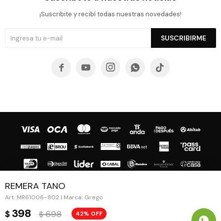
¡Suscribite y recibí todas nuestras novedades!
SUSCRIBIRME





REMERA TANO
MR61006-802 | Marca: Grego
© Copyright 2026 / Guapa - Paprika
398
698
$
42
$