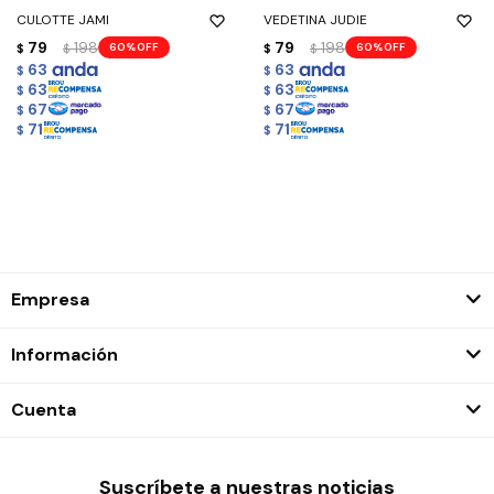
CULOTTE JAMI
VEDETINA JUDIE
79
198
79
198
60
60
$
$
$
$
63
63
$
$
63
63
$
$
67
67
$
$
71
71
$
$
Empresa
Información
Cuenta
Suscríbete a nuestras noticias