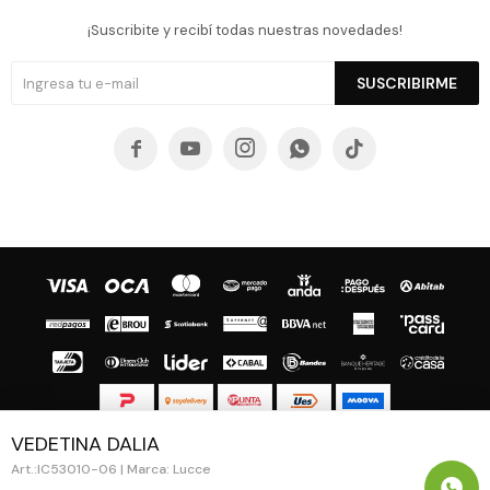
¡Suscribite y recibí todas nuestras novedades!
SUSCRIBIRME





VEDETINA DALIA
© Copyright 2026 / Guapa - Paprika
IC53010-06 | Marca: Lucce