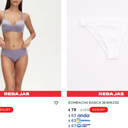
-
+
E
BOMBACHA BASICA SEAMLESS
79
198
0
60
$
$
63
$
63
$
67
$