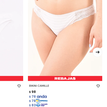
-
+
BIKINI CAMILLE
98
$
78
$
78
$
83
$