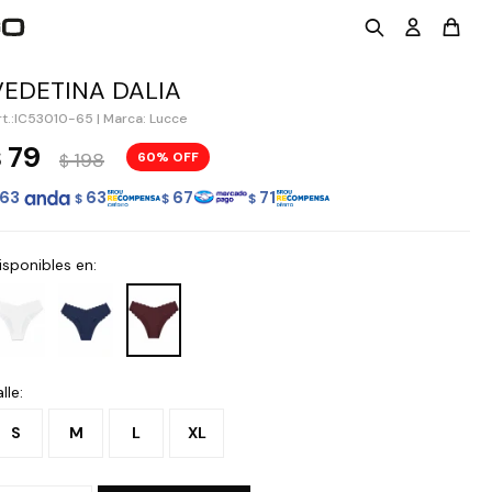
VEDETINA DALIA
IC53010-65
|
Marca: Lucce
79
$
198
60
$
63
63
67
71
$
$
$
isponibles en:
lle:
S
M
L
XL