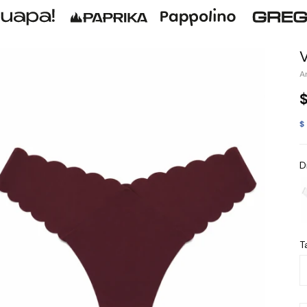
$
D
Ta