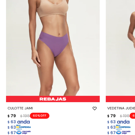
-
+
-
+
CULOTTE JAMI
VEDETINA JUDI
79
198
79
198
60
6
$
$
$
$
63
63
$
$
63
63
$
$
67
67
$
$