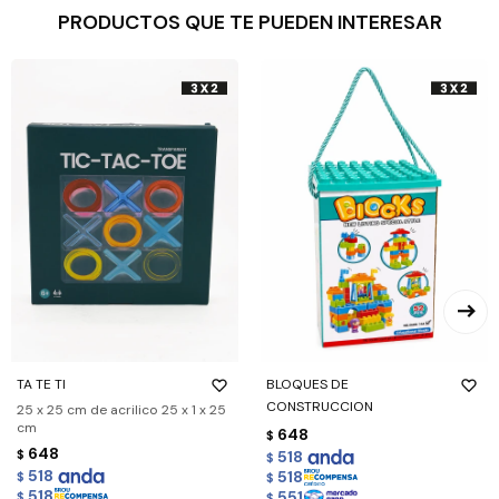
PRODUCTOS QUE TE PUEDEN INTERESAR
TA TE TI
BLOQUES DE
CONSTRUCCION
25 x 25 cm de acrilico 25 x 1 x 25
cm
648
$
648
$
518
$
518
518
$
$
518
551
$
$