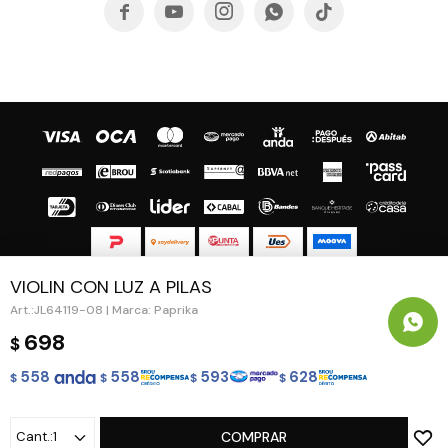





VIOLIN CON LUZ A PILAS
© Copyright 2026 / Guapa - Paprika
JL64119-08 | Marca: Paprika
698
$
558
558
593
628
$
$
$
$
Fenicio
1
COMPRAR