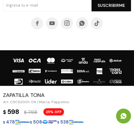
SUSCRIBIRME





ZAPATILLA TONA
C9C62001-06 | Marca: Pappolino
© Copyright 2026 / Guapa - Paprika
598
798
$
25
$
478
508
538
$
$
$