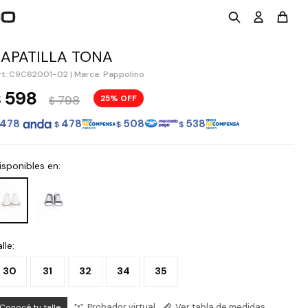
ZAPATILLA TONA
C9C62001-02
|
Marca: Pappolino
598
$
798
25
$
478
478
508
538
$
$
$
isponibles en:
lle:
30
31
32
34
35
Probador virtual
Ver tabla de medidas
Conocé tu talle