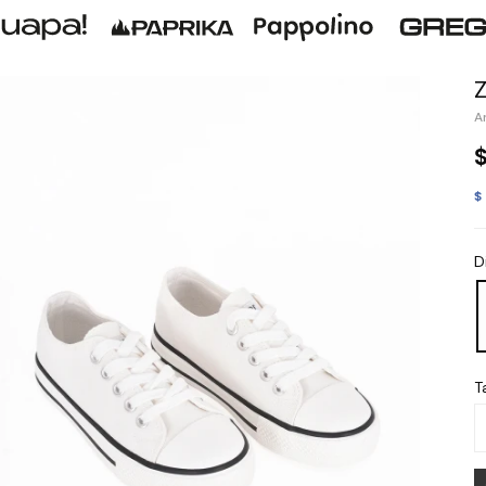
$
D
Ta