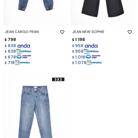
JEAN CARGO FRAN
JEAN NEW SOPHIE
798
1.198
$
$
638
958
$
$
638
958
$
$
678
1.018
$
$
718
1.078
$
$