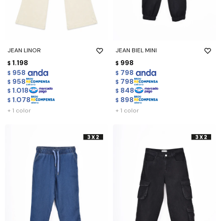
JEAN LINOR
JEAN BIEL MINI
1.198
998
$
$
958
798
$
$
958
798
$
$
1.018
848
$
$
1.078
898
$
$
+ 1 color
+ 1 color