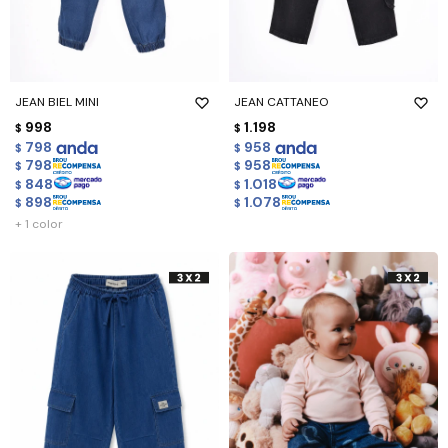
JEAN BIEL MINI
JEAN CATTANEO
998
1.198
$
$
798
958
$
$
798
958
$
$
848
1.018
$
$
898
1.078
$
$
+ 1 color