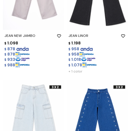
JEAN NEW JAMBO
JEAN LINOR
1.098
1.198
$
$
878
958
$
$
878
958
$
$
933
1.018
$
$
988
1.078
$
$
+ 1 color