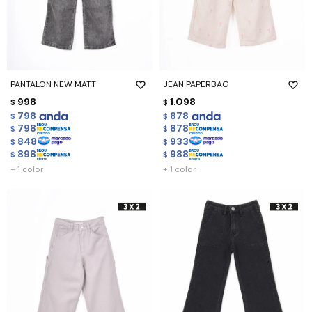
PANTALON NEW MATT
JEAN PAPERBAG
998
1.098
$
$
798
878
$
$
798
878
$
$
848
933
$
$
898
988
$
$
+ 1 color
+ 1 color