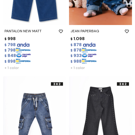
PANTALON NEW MATT
JEAN PAPERBAG
998
1.098
$
$
798
878
$
$
798
878
$
$
848
933
$
$
898
988
$
$
+ 1 color
+ 1 color