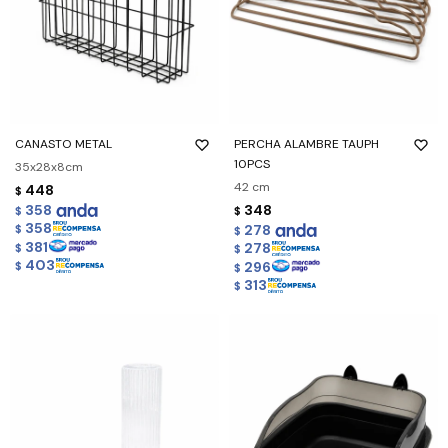
CANASTO METAL
PERCHA ALAMBRE TAUPH
10PCS
35x28x8cm
42 cm
448
$
358
348
$
$
358
278
$
$
381
278
$
$
403
296
$
$
313
$