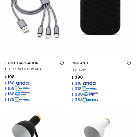
CABLE CARGADOR
PARLANTE
TELEFONO 3 PUNTAS
9 x 9 cm
198
398
$
$
158
318
$
$
158
318
$
$
168
338
$
$
178
358
$
$