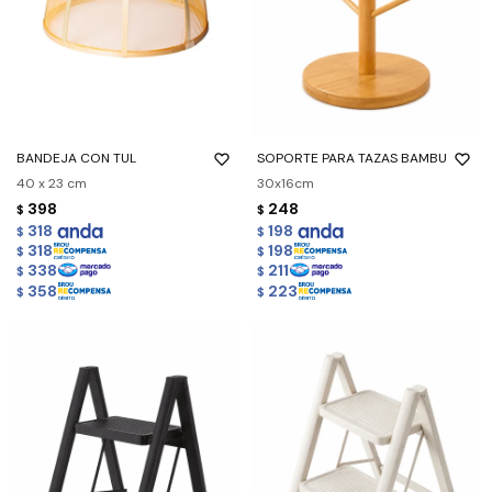
BANDEJA CON TUL
SOPORTE PARA TAZAS BAMBU
40 x 23 cm
30x16cm
398
248
$
$
318
198
$
$
318
198
$
$
338
211
$
$
358
223
$
$