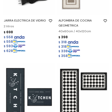
JARRA ELECTRICA DE VIDRIO
ALFOMBRA DE COCINA
GEOMETRICA
2 litros
40x60cm / 40x120cm
698
$
558
398
$
$
558
318
$
$
593
318
$
$
628
338
$
$
358
$