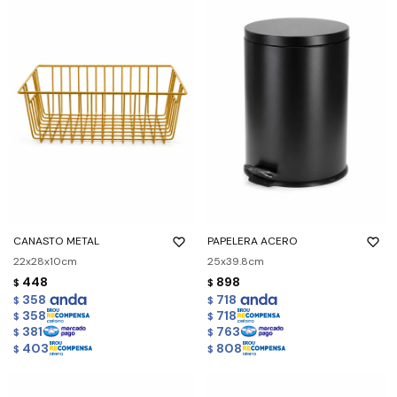
CANASTO METAL
PAPELERA ACERO
22x28x10cm
25x39.8cm
448
898
$
$
358
718
$
$
358
718
$
$
381
763
$
$
403
808
$
$