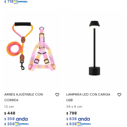
718
$
ARNES AJUSTABLE CON
LAMPARA LED CON CARGA
CORREA
USB
1.2 cm
34 x 8 cm
448
798
$
$
358
638
$
$
358
638
$
$