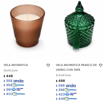
VELA AROMATICA
VELA AROMATICA FRASCO DE
VIDRIO CON TAPA
10x10.2cm
8.5x14.5cm
448
$
358
498
$
$
358
398
$
$
381
398
$
$
403
423
$
$
448
$