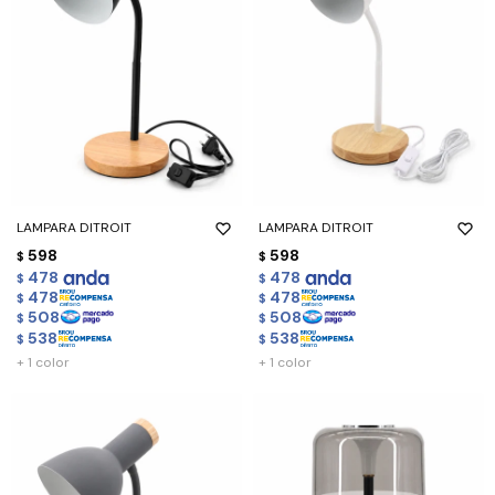
LAMPARA DITROIT
LAMPARA DITROIT
598
598
$
$
478
478
$
$
478
478
$
$
508
508
$
$
538
538
$
$
+ 1 color
+ 1 color