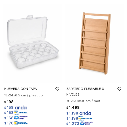
HUEVERA CON TAPA
ZAPATERO PLEGABLE 6
NIVELES
13x24x6.5 cm / plastico
70x23.8x90cm / mdf
198
$
158
1.498
$
$
158
1.198
$
$
168
1.198
$
$
178
1.273
$
$