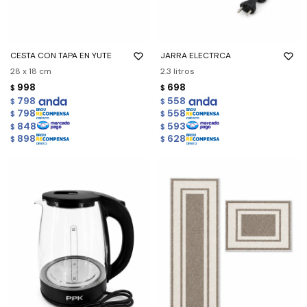
CESTA CON TAPA EN YUTE
JARRA ELECTRCA
28 x 18 cm
2.3 litros
998
698
$
$
798
558
$
$
798
558
$
$
848
593
$
$
898
628
$
$