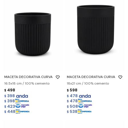
MACETA DECORATIVA CURVA
MACETA DECORATIVA CURVA
16.5x18 cm / 100% cemento
18x21 cm / 100% cemento
498
598
$
$
398
478
$
$
398
478
$
$
423
508
$
$
448
538
$
$