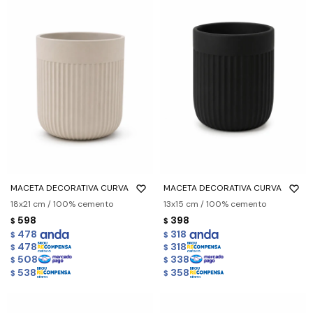
MACETA DECORATIVA CURVA
MACETA DECORATIVA CURVA
18x21 cm / 100% cemento
13x15 cm / 100% cemento
598
398
$
$
478
318
$
$
478
318
$
$
508
338
$
$
538
358
$
$