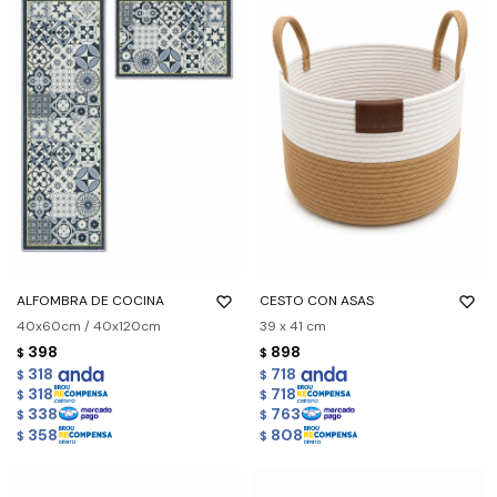
ALFOMBRA DE COCINA
CESTO CON ASAS
40x60cm / 40x120cm
39 x 41 cm
398
898
$
$
318
718
$
$
318
718
$
$
338
763
$
$
358
808
$
$