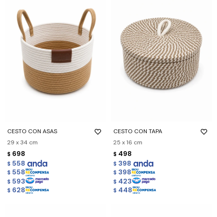
CESTO CON ASAS
CESTO CON TAPA
29 x 34 cm
25 x 16 cm
698
498
$
$
558
398
$
$
558
398
$
$
593
423
$
$
628
448
$
$