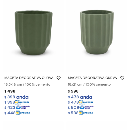
MACETA DECORATIVA CURVA
MACETA DECORATIVA CURVA
16.5x18 cm / 100% cemento
18x21 cm / 100% cemento
498
598
$
$
398
478
$
$
398
478
$
$
423
508
$
$
448
538
$
$