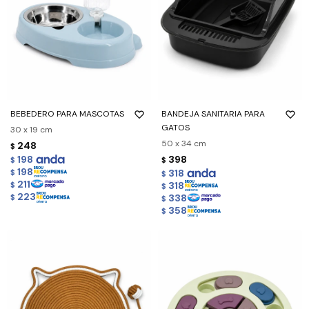
BEBEDERO PARA MASCOTAS
BANDEJA SANITARIA PARA
GATOS
30 x 19 cm
50 x 34 cm
248
$
198
398
$
$
198
318
$
$
211
318
$
$
223
338
$
$
358
$