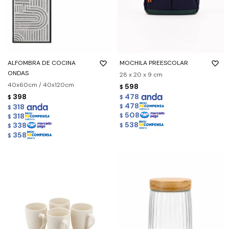
ALFOMBRA DE COCINA
MOCHILA PREESCOLAR
ONDAS
28 x 20 x 9 cm
40x60cm / 40x120cm
598
$
398
478
$
$
478
318
$
$
508
318
$
$
538
338
$
$
358
$