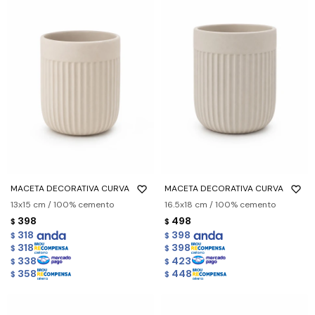
MACETA DECORATIVA CURVA
MACETA DECORATIVA CURVA
13x15 cm / 100% cemento
16.5x18 cm / 100% cemento
398
498
$
$
318
398
$
$
318
398
$
$
338
423
$
$
358
448
$
$