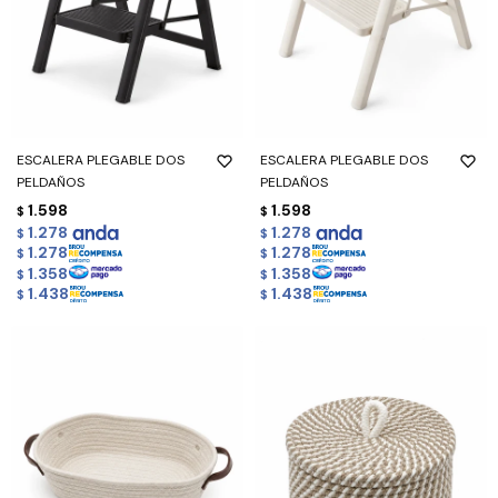
ESCALERA PLEGABLE DOS
ESCALERA PLEGABLE DOS
PELDAÑOS
PELDAÑOS
1.598
1.598
$
$
1.278
1.278
$
$
1.278
1.278
$
$
1.358
1.358
$
$
1.438
1.438
$
$