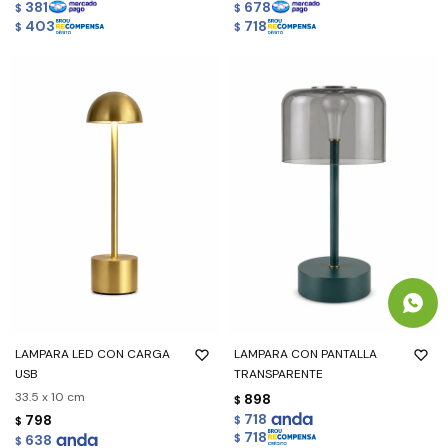
381
678
$
$
403
718
$
$
LAMPARA LED CON CARGA
LAMPARA CON PANTALLA
USB
TRANSPARENTE
33.5 x 10 cm
898
$
718
798
$
$
718
638
$
$