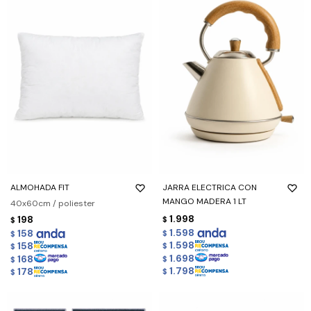
ALMOHADA FIT
JARRA ELECTRICA CON
MANGO MADERA 1 LT
40x60cm / poliester
1.998
198
$
$
1.598
158
$
$
1.598
158
$
$
1.698
168
$
$
1.798
178
$
$