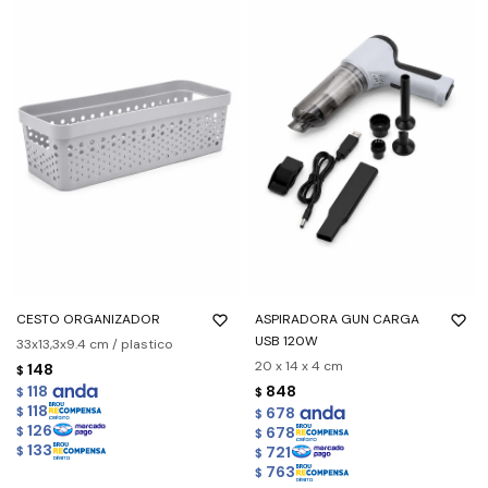
CESTO ORGANIZADOR
ASPIRADORA GUN CARGA
USB 120W
33x13,3x9.4 cm / plastico
20 x 14 x 4 cm
148
$
118
848
$
$
118
678
$
$
126
678
$
$
133
721
$
$
763
$