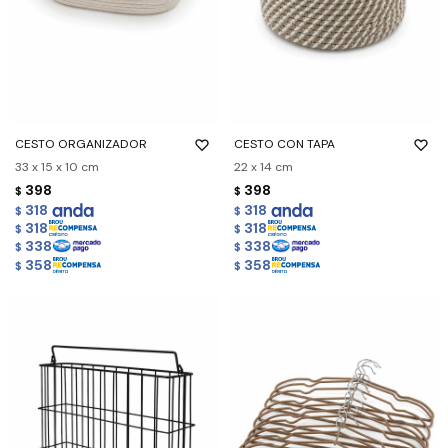
CESTO ORGANIZADOR
CESTO CON TAPA
33 x 15 x 10 cm
22 x 14 cm
398
398
$
$
318
318
$
$
318
318
$
$
338
338
$
$
358
358
$
$