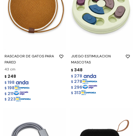
RASCADOR DE GATOS PARA
JUEGO ESTIMULACION
PARED
MASCOTAS
43 cm
348
$
278
248
$
$
278
198
$
$
296
198
$
$
313
211
$
$
223
$