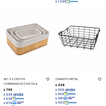
1.348
$
SET X 3 CESTOS
CANASTO METAL
COMBINADOS CON TELA
448
$
798
358
$
$
358
638
$
$
381
638
$
$
403
678
$
$