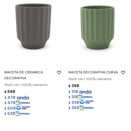
MACETA DE CERAMICA
MACETA DECORATIVA CURVA
DECORATIVA
13x15 cm / 100% cemento
18x21 cm / 100% cemento
398
$
598
318
$
$
318
478
$
$
338
478
$
$
358
508
$
$
538
$