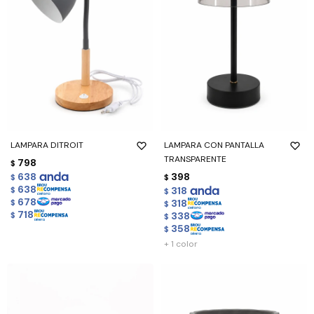
LAMPARA DITROIT
LAMPARA CON PANTALLA
TRANSPARENTE
798
$
638
398
$
$
638
318
$
$
678
318
$
$
718
338
$
$
358
$
+ 1 color