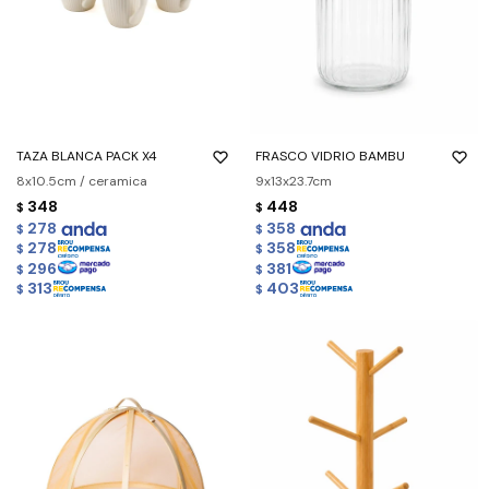
TAZA BLANCA PACK X4
FRASCO VIDRIO BAMBU
8x10.5cm / ceramica
9x13x23.7cm
348
448
$
$
278
358
$
$
278
358
$
$
296
381
$
$
313
403
$
$