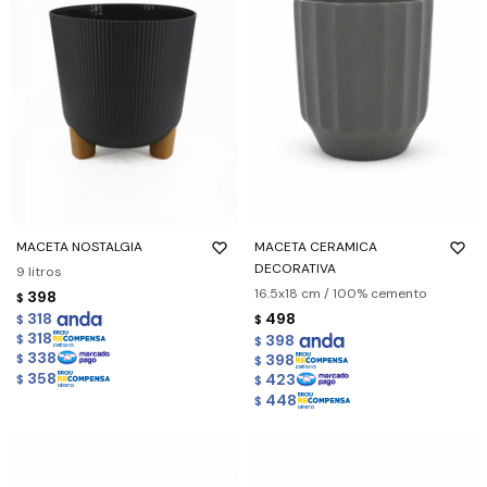
MACETA NOSTALGIA
MACETA CERAMICA
DECORATIVA
9 litros
16.5x18 cm / 100% cemento
398
$
318
498
$
$
318
398
$
$
338
398
$
$
358
423
$
$
448
$