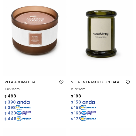
VELA AROMATICA
VELA EN FRASCO CON TAPA
13x7.8cm
5.7x8cm
498
198
$
$
398
158
$
$
398
158
$
$
423
168
$
$
448
178
$
$